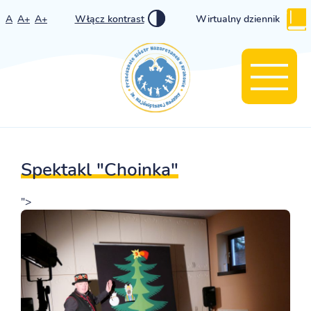
A
A+
A+
Włącz kontrast
Wirtualny dziennik
Spektakl "Choinka"
">