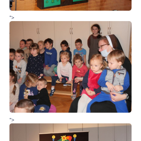
">
">