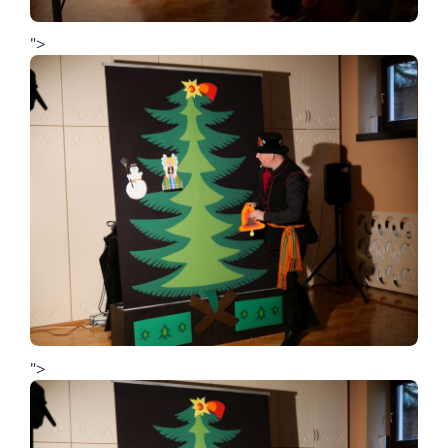
">
">