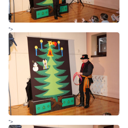
">
">