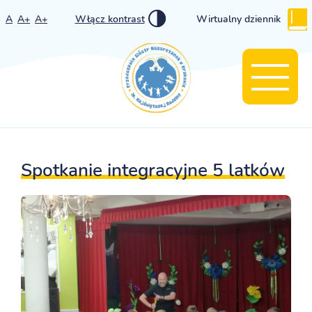
A
A+
A+
Włącz kontrast
Wirtualny dziennik
Spotkanie integracyjne 5 latków