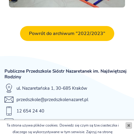
Powrót do archiwum "2022/2023"
Publiczne Przedszkole Sióstr Nazaretanek im. Najświętszej
Rodziny
ul. Nazaretańska 1, 30-685 Kraków
przedszkole@przedszkolenazaret.pl
12 654 24 40
fax 12 654 42 12
Ta strona używa plików cookies. Dowiedz się czym są tzw.ciasteczka i
dlaczego są wykorzystywane w tym serwisie. Zajrzyj na stronę