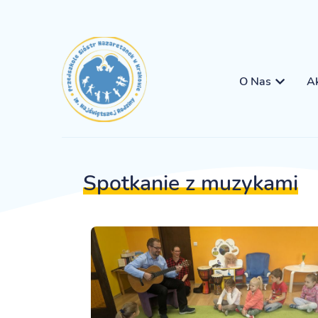
O Nas
Ak
Spotkanie z muzykami