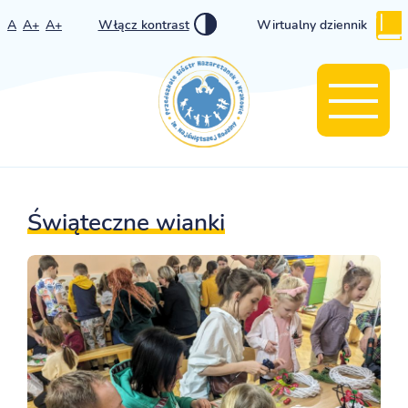
A
A+
A+
Włącz kontrast
Wirtualny dziennik
Świąteczne wianki