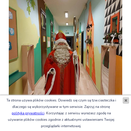
Ta strona używa plików cookies. Dowiedz się czym są tzw.ciasteczka i
dlaczego są wykorzystywane w tym serwisie. Zajrzyj na stronę
polityka prywatności
. Korzystając z serwisu wyrażasz zgodę na
używanie plików cookies zgodnie z aktualnymi ustawieniami Twojej
przeglądarki internetowej.