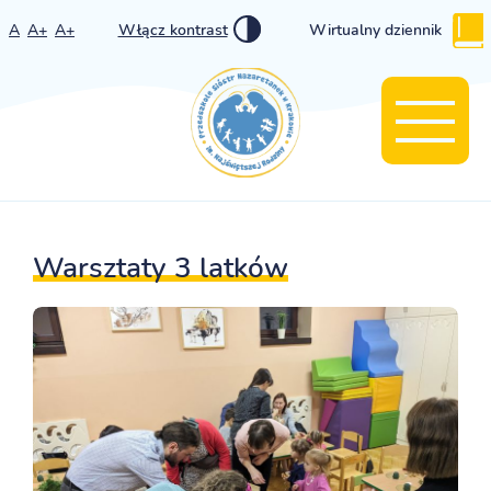
A
A+
A+
Włącz kontrast
Wirtualny dziennik
Warsztaty 3 latków