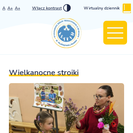
A
A+
A+
Włącz kontrast
Wirtualny dziennik
Wielkanocne stroiki