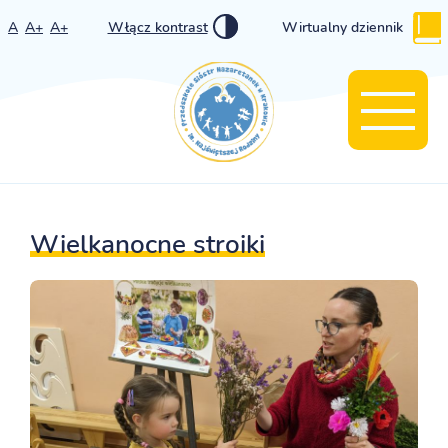
A
A+
A+
Włącz kontrast
Wirtualny dziennik
Wielkanocne stroiki