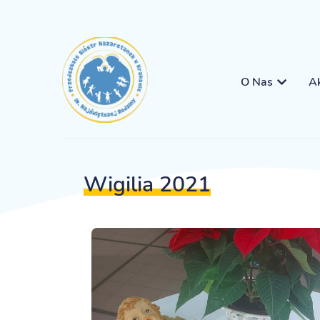
O Nas
Ak
Wigilia 2021