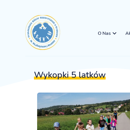
O Nas
Ak
Wykopki 5 latków