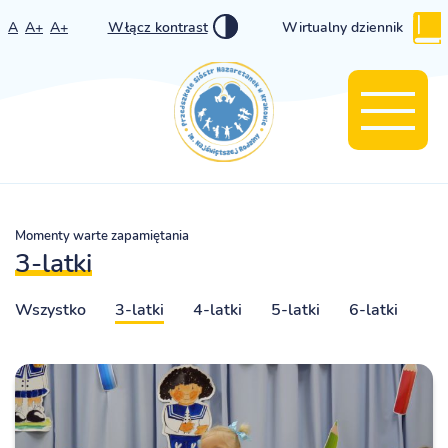
A
A+
A+
Włącz kontrast
Wirtualny dziennik
Momenty warte zapamiętania
3-latki
Wszystko
3-latki
4-latki
5-latki
6-latki