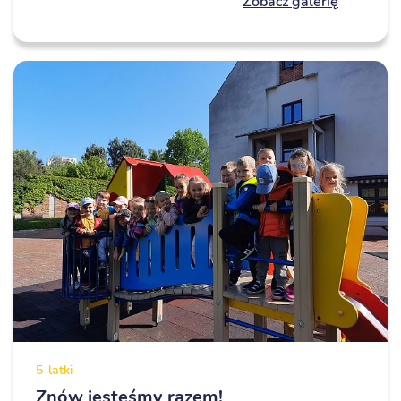
Zobacz galerię
5-latki
Znów jesteśmy razem!